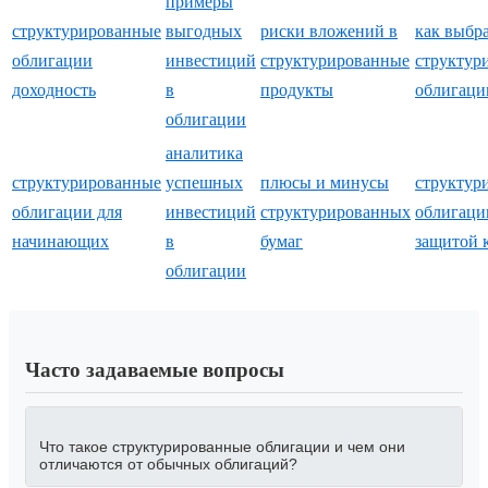
примеры
структурированные
выгодных
риски вложений в
как выбр
облигации
инвестиций
структурированные
структур
доходность
в
продукты
облигаци
облигации
аналитика
структурированные
успешных
плюсы и минусы
структур
облигации для
инвестиций
структурированных
облигаци
начинающих
в
бумаг
защитой 
облигации
Часто задаваемые вопросы
Что такое структурированные облигации и чем они
отличаются от обычных облигаций?