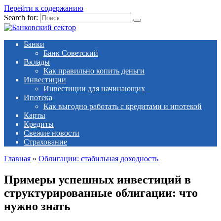
Перейти к содержанию
Search for:
Банки
Банк Советский
Вклады
Как правильно копить деньги
Инвестиции
Инвестиции для начинающих
Ипотека
Как выгодно работать с кредитами и ипотекой
Карты
Кредиты
Свежие новости
Страхование
Главная
»
Облигации: стабильная доходность
Примеры успешных инвестиций в
структурированные облигации: что
нужно знать