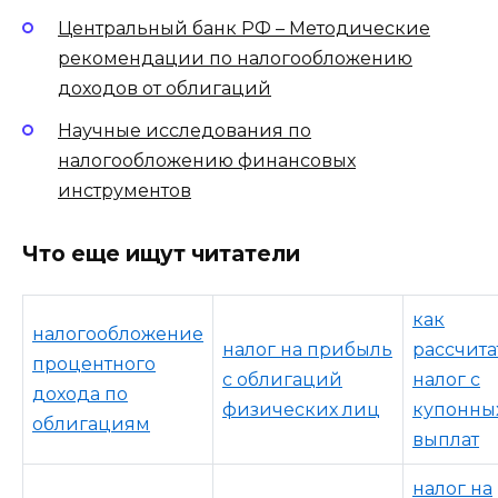
Центральный банк РФ – Методические
рекомендации по налогообложению
доходов от облигаций
Научные исследования по
налогообложению финансовых
инструментов
Что еще ищут читатели
как
налогообложение
налог на прибыль
рассчита
процентного
с облигаций
налог с
дохода по
физических лиц
купонны
облигациям
выплат
налог на