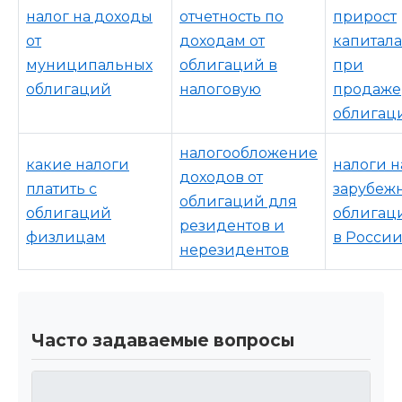
налог на доходы
отчетность по
прирост
от
доходам от
капитала
муниципальных
облигаций в
при
облигаций
налоговую
продаже
облигац
налогообложение
какие налоги
налоги н
доходов от
платить с
зарубеж
облигаций для
облигаций
облигац
резидентов и
физлицам
в Росси
нерезидентов
Часто задаваемые вопросы