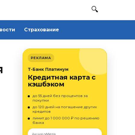
вости
Страхование
РЕКЛАМА
я
Т-Банк Платинум
Кредитная карта с
кэшбэком
до 55 дней без процентов за
покупки
до 120 дней на погашение других
кредитов
лимит до 1 000 000 ₽ по решению
банка
Акция оффера