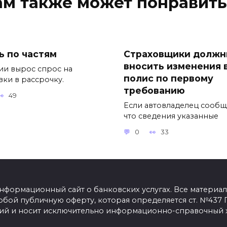
ам также может понравить
ь по частям
Страховщики долж
вносить изменения 
ии вырос спрос на
полис по первому
вки в рассрочку.
требованию
49
Если автовладелец сообщ
что сведения указанные
0
33
информационный сайт о банковских услугах. Все материал
обой публичную оферту, которая определяется ст. №437 Г
ий и носит исключительно информационно-справочный 