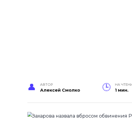
АВТОР
НА ЧТЕН
Алексей Смолко
1 мин.