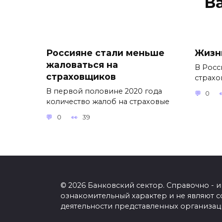
В
Россияне стали меньше
Жизн
жаловаться на
В Росс
страховщиков
страхо
В первой половине 2020 года
0
количество жалоб на страховые
0
39
© 2026 Банковский сектор. Справочно - 
ознакомительный характер и не являют с
деятельности представленных организац