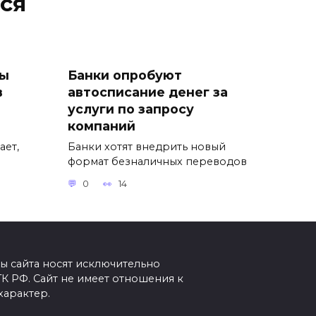
ся
ны
Банки опробуют
в
автосписание денег за
услуги по запросу
компаний
ает,
Банки хотят внедрить новый
формат безналичных переводов
0
14
ы сайта носят исключительно
К РФ. Сайт не имеет отношения к
характер.