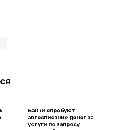
ся
ны
Банки опробуют
в
автосписание денег за
услуги по запросу