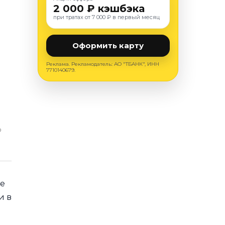
2 000 ₽ кэшбэка
при тратах от 7 000 ₽ в первый месяц
Оформить карту
Реклама. Рекламодатель: АО "ТБАНК", ИНН
7710140679.
О
ие
и в