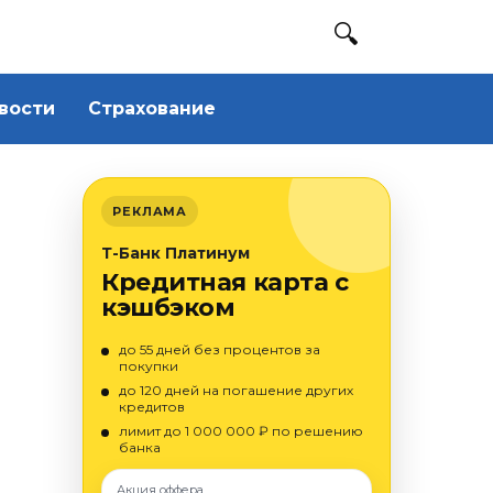
вости
Страхование
РЕКЛАМА
Т-Банк Платинум
Кредитная карта с
кэшбэком
до 55 дней без процентов за
покупки
до 120 дней на погашение других
кредитов
лимит до 1 000 000 ₽ по решению
банка
Акция оффера