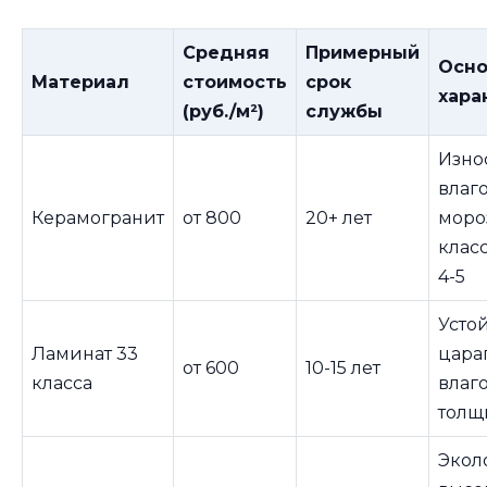
Средняя
Примерный
Осн
Материал
стоимость
срок
хара
(руб./м²)
службы
Изно
влаг
Керамогранит
от 800
20+ лет
моро
клас
4-5
Усто
Ламинат 33
цара
от 600
10-15 лет
класса
влаг
толщ
Экол