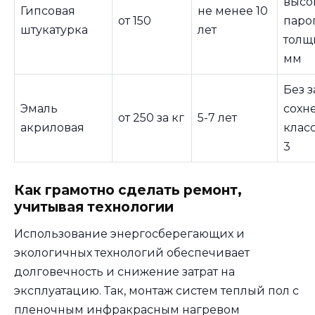
высо
Гипсовая
не менее 10
от 150
паро
штукатурка
лет
толщ
мм
Без з
Эмаль
сохне
от 250 за кг
5-7 лет
акриловая
клас
3
Как грамотно сделать ремонт,
учитывая технологии
Использование энергосберегающих и
экологичных технологий обеспечивает
долговечность и снижение затрат на
эксплуатацию. Так, монтаж систем теплый пол с
пленочным инфракрасным нагревом