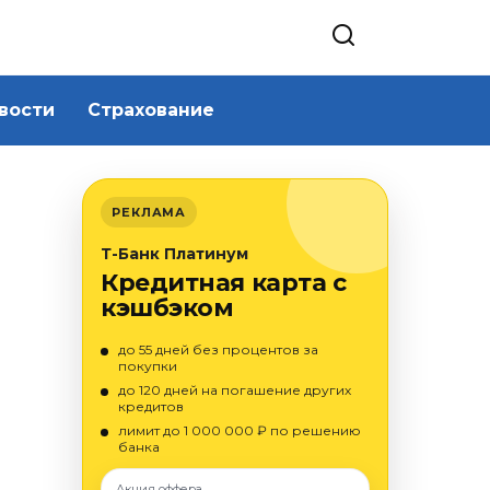
вости
Страхование
РЕКЛАМА
Т-Банк Платинум
Кредитная карта с
кэшбэком
до 55 дней без процентов за
покупки
до 120 дней на погашение других
кредитов
лимит до 1 000 000 ₽ по решению
банка
Акция оффера