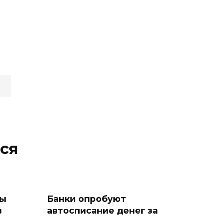
ся
ны
Банки опробуют
в
автосписание денег за