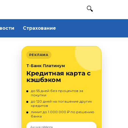
вости
Страхование
РЕКЛАМА
Т-Банк Платинум
Кредитная карта с
кэшбэком
до 55 дней без процентов за
покупки
до 120 дней на погашение других
кредитов
лимит до 1 000 000 ₽ по решению
банка
Акция оффера