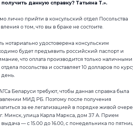
 получить данную справку? Татьяна Т.».
имо лично прийти в консульский отдел Посольства
ления о том, что вы в браке не состоите.
ь нотариально удостоверена консульским
ходимо будет предъявить российский паспорт и
имание, что оплата производится только наличными
 отдела посольства и составляет 10 долларов по курс
 день.
АГСа Беларуси требуют, чтобы данная справка была
равлении МИД РБ. Поэтому после получения
атиться за ее легализацией в порядке живой очер
 г. Минск, улица Карла Маркса, дом 37 А. Прием
 выдача — с 15.00 до 16.00, с понедельника по пятниц