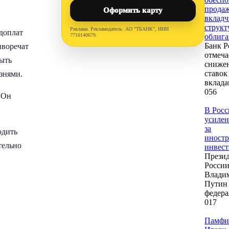
прода
Оформить карту
вклад
струк
Реклама. Рекламодатель: АО "ТБАНК", ИНН
 доплат
7710140679.
облиг
Банк Р
иворечат
отмеча
быть
сниже
ставок
знями.
вклада
0
56
. Он
В Росс
усилен
за
одить
иност
тельно
инвес
Прези
Росси
Влади
Путин
федер
0
17
Памфи