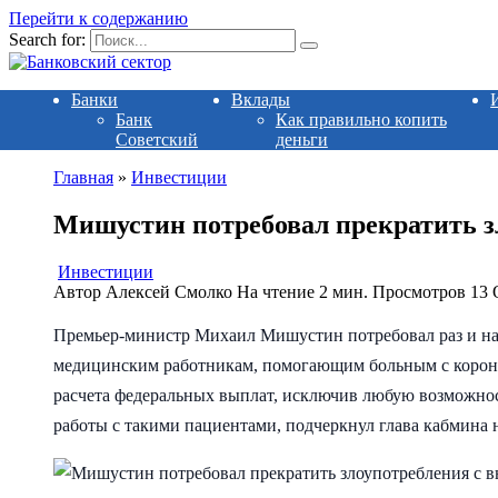
Перейти к содержанию
Search for:
Банки
Вклады
Банк
Как правильно копить
Советский
деньги
Главная
»
Инвестиции
Мишустин потребовал прекратить з
Инвестиции
Автор
Алексей Смолко
На чтение
2 мин.
Просмотров
13
Премьер-министр Михаил Мишустин потребовал раз и на
медицинским работникам, помогающим больным с корона
расчета федеральных выплат, исключив любую возможнос
работы с такими пациентами, подчеркнул глава кабмина