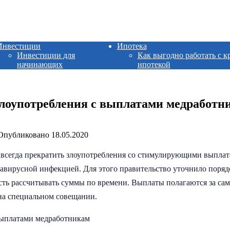
Инвестиции
Ипотека
Инвестиции для
Как выгодно работать с к
начинающих
ипотекой
лоупотребления с выплатами медработн
Опубликовано
18.05.2020
всегда прекратить злоупотребления со стимулирующими выпла
вирусной инфекцией. Для этого правительство уточнило поряд
ть рассчитывать суммы по времени. Выплаты полагаются за сам
 на специальном совещании.