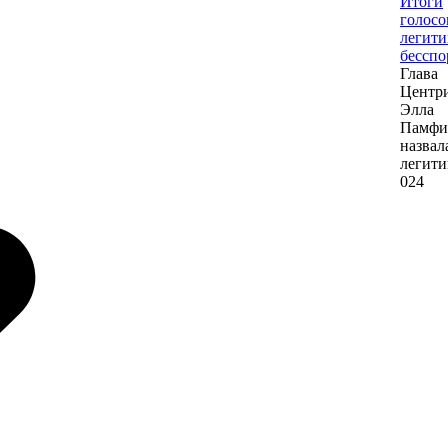
Итоги
голосо
легит
бессп
Глава
Центр
Элла
Памфи
назвал
легит
0
24