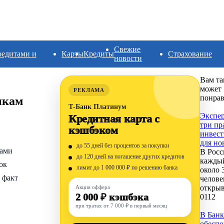
Свежие
редитами и
Карты
Кредиты
Страхование
новости
Вам та
может
РЕКЛАМА
понрав
икам
Т-Банк Платинум
Экспер
Кредитная карта с
три пр
кэшбэком
инвест
для но
до 55 дней без процентов за покупки
тами
В Росс
до 120 дней на погашение других кредитов
кажды
ок
лимит до 1 000 000 ₽ по решению банка
около 
 факт
челове
откры
Акция оффера
2 000 ₽ кэшбэка
0
112
при тратах от 7 000 ₽ в первый месяц
В Банк
обесп