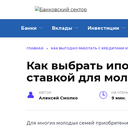
Перейти
к
содержанию
Банки
Вклады
Инвестиции
ГЛАВНАЯ
»
КАК ВЫГОДНО РАБОТАТЬ С КРЕДИТАМИ 
Как выбрать ипо
ставкой для мо
АВТОР
НА ЧТЕН
Алексей Смолко
9 мин.
Для многих молодых семей приобретени