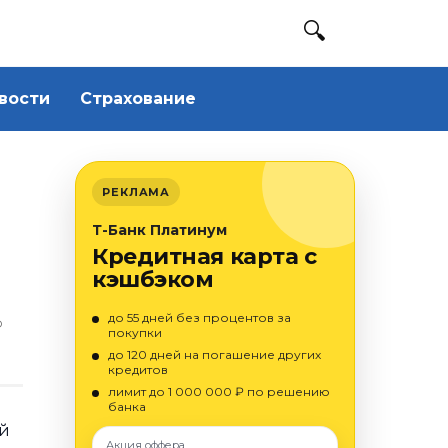
вости
Страхование
РЕКЛАМА
Т-Банк Платинум
Кредитная карта с
кэшбэком
до 55 дней без процентов за
О
покупки
до 120 дней на погашение других
кредитов
лимит до 1 000 000 ₽ по решению
банка
ой
Акция оффера