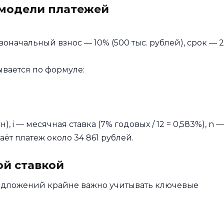
 модели платежей
оначальный взнос — 10% (500 тыс. рублей), срок — 
ывается по формуле:
), i — месячная ставка (7% годовых / 12 = 0,583%), n —
аёт платеж около 34 861 рублей.
ой ставкой
редложений крайне важно учитывать ключевые