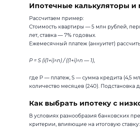
Ипотечные калькуляторы и
Рассчитаем пример:
Стоимость квартиры — 5 млн рублей, перв
лет, ставка — 7% годовых.
Ежемесячный платеж (аннуитет) рассчит
P = S
(i
(1+i)^n) / ((1+i)^n — 1)
,
где P — платеж, S — сумма кредита (4,5 млн
количество месяцев (240). Подстановка д
Как выбрать ипотеку с низк
В условиях разнообразия банковских п
критерии, влияющие на итоговую ставку: