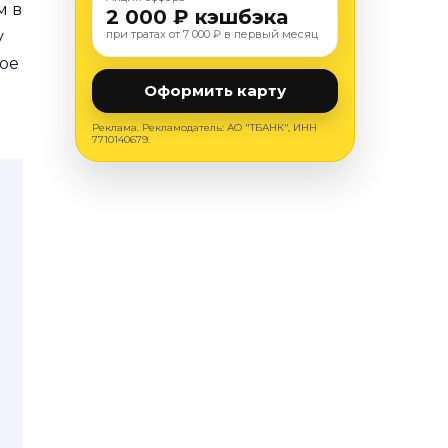
м в
2 000 ₽ кэшбэка
при тратах от 7 000 ₽ в первый месяц
у
вое
Оформить карту
Реклама. Рекламодатель: АО "ТБАНК", ИНН
7710140679.