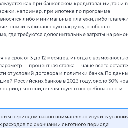
ьзуется как при банковском кредитовании, так и в
ержки, например, при ипотеке по программе
 вносятся либо минимальные платежи, либо платеж
оляет снизить финансовую нагрузку, особенно
ме, где требуются дополнительные затраты на ремо
 на срок от 3 до 12 месяцев, иногда с возможность
параметр — процентная ставка — чаще всего остаетс
сти от условий договора и политики банка. По данн
ией Российских банков в 2023 году, около 30% но
период, что свидетельствует о востребованности
тным периодом важно внимательно изучить услови
 расходов по окончании льготного периода!