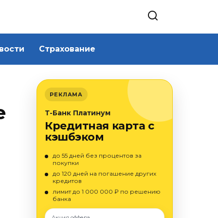
вости
Страхование
РЕКЛАМА
е
Т-Банк Платинум
Кредитная карта с
кэшбэком
до 55 дней без процентов за
покупки
до 120 дней на погашение других
кредитов
лимит до 1 000 000 ₽ по решению
банка
Акция оффера