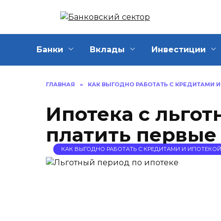
Перейти
к
содержанию
Банки
Вклады
Инвестиции
ГЛАВНАЯ
»
КАК ВЫГОДНО РАБОТАТЬ С КРЕДИТАМИ 
Ипотека с льгот
платить первые
КАК ВЫГОДНО РАБОТАТЬ С КРЕДИТАМИ И ИПОТЕКО