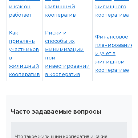
и как он
жилищный
жилищного
работает
кооператив
кооператива
Как
Риски и
Финансовое
привлечь
способы их
планирование
участников
минимизации
и учет в
в
при
жилищном
жилищный
инвестировании
кооперативе
кооператив
в кооператив
Часто задаваемые вопросы
Что такое жилищный кооператив и какие