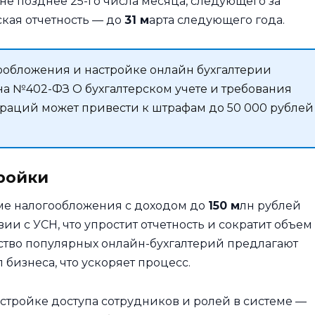
не позднее 25-го числа месяца, следующего за
ская отчетность — до
31 м
арта следующего года.
обложения и настройке онлайн бухгалтерии
а №402-ФЗ О бухгалтерском учете и требования
раций может привести к штрафам до 50 000 рублей
ройки
ме налогообложения с доходом до
150 м
лн рублей
вии с УСН, что упростит отчетность и сократит объем
ство популярных онлайн-бухгалтерий предлагают
бизнеса, что ускоряет процесс.
тройке доступа сотрудников и ролей в системе —