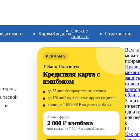
Свежие
редитами и
Карты
Кредиты
Страхование
новости
Вам та
может
РЕКЛАМА
понрав
Право
Т-Банк Платинум
механ
Кредитная карта с
защит
кэшбэком
инвест
сторов,
корпо
до 55 дней без процентов за покупки
облига
в тесной
до 120 дней на погашение других кредитов
Защита
лимит до 1 000 000 ₽ по решению банка
т на
инвес
одна и
ключев
Акция оффера
2 000 ₽ кэшбэка
с
0
1
при тратах от 7 000 ₽ в первый месяц
Как оп
персп