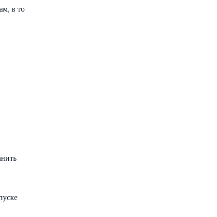
м, в то
анить
пуске