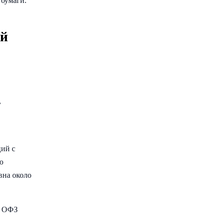
 бумаги.
ий
,
ций с
ю
вна около
ю ОФЗ