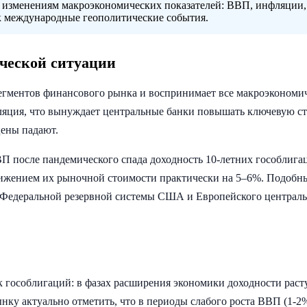
 изменениям макроэкономических показателей: ВВП, инфляции,
к международные геополитические события.
ческой ситуации
егментов финансового рынка и воспринимает все макроэкономи
ляция, что вынуждает центральные банки повышать ключевую ст
цены падают.
П после пандемического спада доходность 10-летних гособлига
снижением их рыночной стоимости практически на 5–6%. Подобн
 Федеральной резервной системы США и Европейского централ
гособлигаций: в фазах расширения экономики доходности растут
ынку актуально отметить, что в периоды слабого роста ВВП (1-2