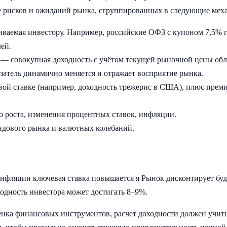
 рисков и ожиданий рынка, сгруппированных в следующие мех
ваемая инвестору. Например, российские ОФЗ с купоном 7,5% 
лей.
— совокупная доходность с учётом текущей рыночной цены об
затель динамично меняется и отражает восприятие рынка.
овой ставке (например, доходность трежерис в США), плюс преми
 роста, изменения процентных ставок, инфляции.
ндового рынка и валютных колебаний.
инфляции ключевая ставка повышается я Рынок дисконтирует бу
ходность инвестора может достигать 8–9%.
нка финансовых инструментов, расчет доходности должен учит