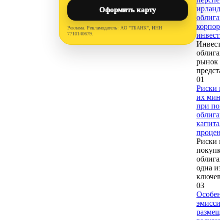
ирланд
Оформить карту
облига
корпо
Реклама. Рекламодатель: АО "ТБАНК", ИНН
7710140679.
инвес
Инвес
облиг
рынок
предст
0
1
Риски 
их ми
при по
облига
капита
проце
Риски 
покуп
облиг
одна и
ключев
0
3
Особе
эмисси
разме