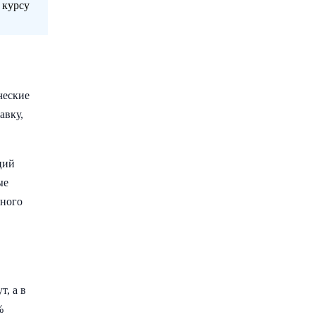
 курсу
ческие
авку,
ций
ые
ьного
, а в
%