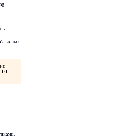
ing —
аны.
 базисных
ции
 100
тиками.