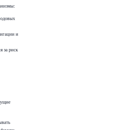
анизмы:
годовых
лигации и
я за риск
дущие
ывать