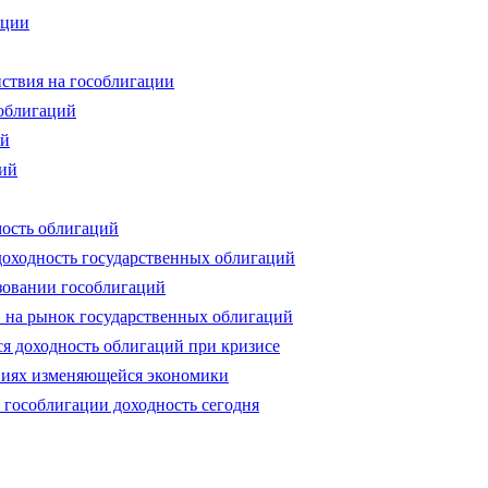
ации
ствия на гособлигации
соблигаций
ий
ций
мость облигаций
 доходность государственных облигаций
зовании гособлигаций
в на рынок государственных облигаций
ся доходность облигаций при кризисе
виях изменяющейся экономики
 гособлигации доходность сегодня