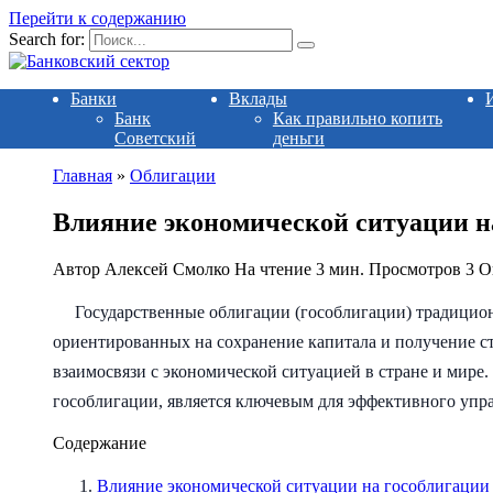
Перейти к содержанию
Search for:
Банки
Вклады
Банк
Как правильно копить
Советский
деньги
Главная
»
Облигации
Влияние экономической ситуации на
Автор
Алексей Смолко
На чтение
3 мин.
Просмотров
3
О
Государственные облигации (гособлигации) традицио
ориентированных на сохранение капитала и получение ст
взаимосвязи с экономической ситуацией в стране и мире
гособлигации, является ключевым для эффективного уп
Содержание
Влияние экономической ситуации на гособлигации