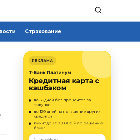
вости
Страхование
РЕКЛАМА
Т-Банк Платинум
Кредитная карта с
кэшбэком
до 55 дней без процентов за
покупки
до 120 дней на погашение других
О
кредитов
лимит до 1 000 000 ₽ по решению
банка
Акция оффера