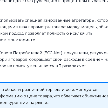
ставит до 7 000 рублей, что в процентном выражен
спользовать специализированные агрегаторы, кото
ов, учитывая параметры товара: марку, модель, объ
Такой подход позволяет полностью исключить
ном мониторинге.
вета Потребителей (ECC-Net), покупатели, регуляр
рии товаров, сокращают свои расходы в среднем н
мое на поиск, уменьшается в 3 раза за счет
и в области розничной торговли рекомендуется
формацию о цене товара, что облегчает объективно
 конкуренции на рынке.