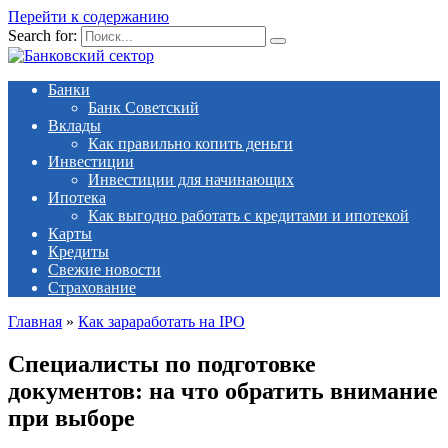
Перейти к содержанию
Search for:
Банки
Банк Советский
Вклады
Как правильно копить деньги
Инвестиции
Инвестиции для начинающих
Ипотека
Как выгодно работать с кредитами и ипотекой
Карты
Кредиты
Свежие новости
Страхование
Главная
»
Как зараработать на IPO
Специалисты по подготовке
документов: на что обратить внимание
при выборе