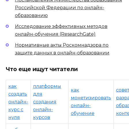
Российской Федерации по онлайн-
образованию
Исследование эффективных методов
онлайн-обучения (ResearchGate)
Нормативные акты Роскомнадзора по
защите данных в онлайн-образовании
Что еще ищут читатели
как
платформы
как
сове
создать
для
монетизировать
разр
онлайн-
создания
онлайн-
обра
курс с
онлайн-
обучение
конт
нуля
курсов