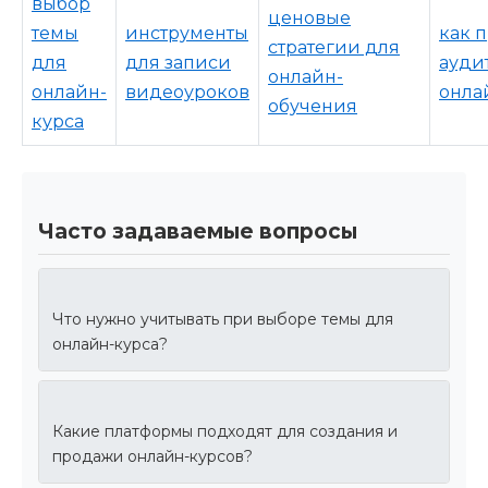
выбор
ценовые
темы
инструменты
как 
стратегии для
для
для записи
ауди
онлайн-
онлайн-
видеоуроков
онла
обучения
курса
Часто задаваемые вопросы
Что нужно учитывать при выборе темы для
онлайн-курса?
Какие платформы подходят для создания и
продажи онлайн-курсов?