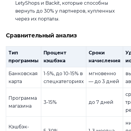
LetyShops и Backit, которые способны
вернуть до 30% у партнеров, купленных
через их порталы.
Сравнительный анализ
Тип
Процент
Сроки
У
программы
кэшбэка
начисления
и
Банковская
1-5%, до 10-15% в
мгновенно
вы
карта
спецкатегориях
— до 3 дней
а
ср
Программа
3-15%
до 7 дней
тр
магазина
р
ни
Кэшбэк-
5-30%
1-3 месяца
п