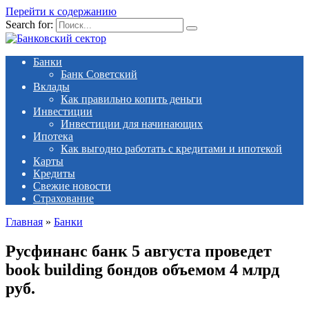
Перейти к содержанию
Search for:
Банки
Банк Советский
Вклады
Как правильно копить деньги
Инвестиции
Инвестиции для начинающих
Ипотека
Как выгодно работать с кредитами и ипотекой
Карты
Кредиты
Свежие новости
Страхование
Главная
»
Банки
Русфинанс банк 5 августа проведет
book building бондов объемом 4 млрд
руб.