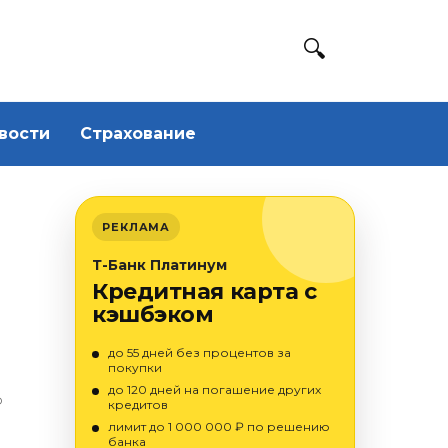
вости
Страхование
РЕКЛАМА
Т-Банк Платинум
Кредитная карта с
кэшбэком
до 55 дней без процентов за
покупки
до 120 дней на погашение других
О
кредитов
лимит до 1 000 000 ₽ по решению
банка