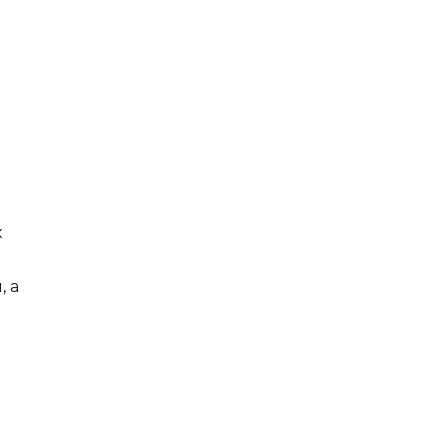
х
, а