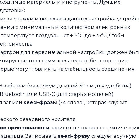
обходимые материалы и инструменты. Лучшие
дготовки:
ска слежки и перехвата данных настройка устройс
щении с минимальным количеством электронных
температура воздуха — от +15°С до +25°С, чтобы
ектричества.
артфон для первоначальной настройки должен быт
ивирусных программ, желательно без сторонних
орые могут повлиять на стабильность соединения.
 кабелем (максимум длиной 30 см для удобства).
luetooth или USB-C (для старых моделей).
я записи
seed-фразы
(24 слова), которая служит
ского резервного носителя.
ние криптовалюты
зависит не только от технически
владельца. Записывать
seed-фразу
следует вручную,