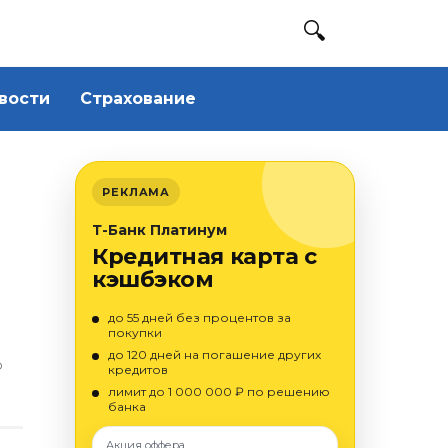
вости
Страхование
РЕКЛАМА
Т-Банк Платинум
Кредитная карта с
кэшбэком
до 55 дней без процентов за
покупки
до 120 дней на погашение других
О
кредитов
лимит до 1 000 000 ₽ по решению
банка
Акция оффера