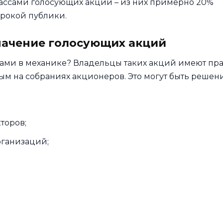
ассами голосующих акций – из них примерно 20%
ирокой публики.
начение голосующих акций
ами в механике? Владельцы таких акций имеют пр
ым на собраниях акционеров. Это могут быть решен
торов;
рганизаций;