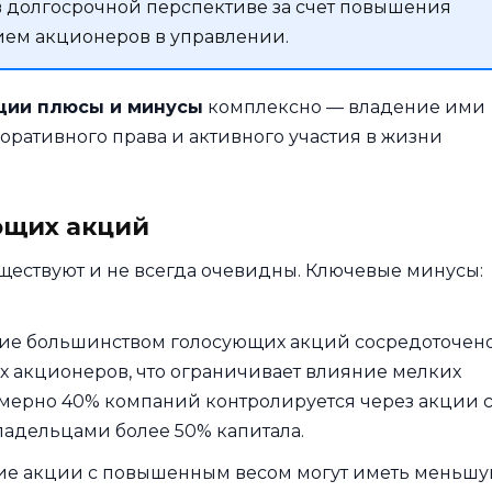
 долгосрочной перспективе за счет повышения
ием акционеров в управлении.
ции плюсы и минусы
комплексно — владение ими
оративного права и активного участия в жизни
ющих акций
ществуют и не всегда очевидны. Ключевые минусы:
ие большинством голосующих акций сосредоточено
х акционеров, что ограничивает влияние мелких
имерно 40% компаний контролируется через акции 
адельцами более 50% капитала.
е акции с повышенным весом могут иметь меньш