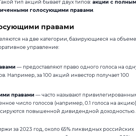
кой тип акций бывает двух типов:
акции с полны
аниченными голосующими правами
.
олосующими правами
ляются на две категории, базирующиеся на объеме
оративное управление:
авами
— предоставляют право одного голоса на одн
. Например, за 100 акций инвестор получает 100
ими правами
— часто называют привилегированны
ное число голосов (например, 0.1 голоса на акцию)
пенсируются повышенной дивидендной доходностью.
жи за 2023 год, около 65% ликвидных российских