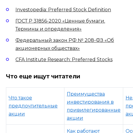
Investopedia: Preferred Stock Definition
ГОСТ Р 31856-2020 «Ценные бумаги.
Термины и определения»
Федеральный закон РФ № 208-ФЗ «Об
акционерных обществах»
CFA Institute Research: Preferred Stocks
Что еще ищут читатели
Преимущества
Что такое
Не
инвестирования в
предпочтительные
пр
привилегированные
акции
ак
акции
Как работают
Ос