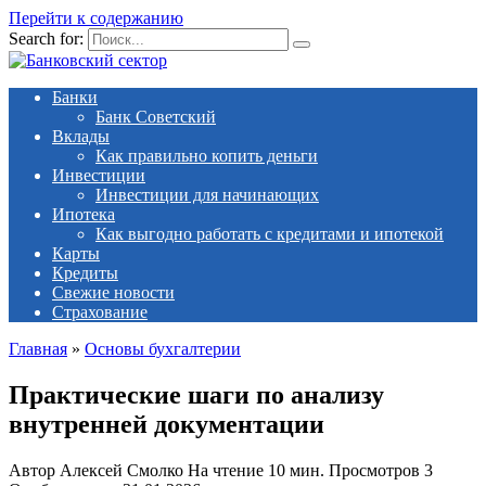
Перейти к содержанию
Search for:
Банки
Банк Советский
Вклады
Как правильно копить деньги
Инвестиции
Инвестиции для начинающих
Ипотека
Как выгодно работать с кредитами и ипотекой
Карты
Кредиты
Свежие новости
Страхование
Главная
»
Основы бухгалтерии
Практические шаги по анализу
внутренней документации
Автор
Алексей Смолко
На чтение
10 мин.
Просмотров
3