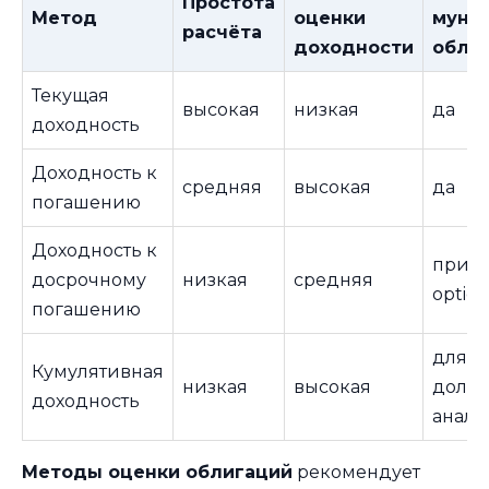
Простота
Метод
оценки
муни
расчёта
доходности
обли
Текущая
высокая
низкая
да
доходность
Доходность к
средняя
высокая
да
погашению
Доходность к
при н
досрочному
низкая
средняя
option
погашению
для
Кумулятивная
низкая
высокая
долго
доходность
анали
Методы оценки облигаций
рекомендует