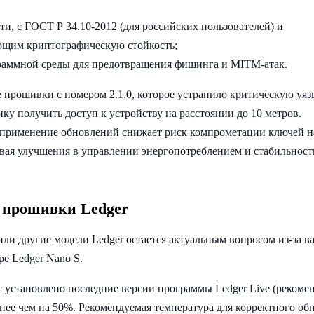
сти, с ГОСТ Р 34.10-2012 (для российских пользователей) и
ющим криптографическую стойкость;
раммной среды для предотвращения фишинга и MITM-атак.
е прошивки с номером 2.1.0, которое устранило критическую уяз
 получить доступ к устройству на расстоянии до 10 метров.
е применение обновлений снижает риск компрометации ключей н
ывая улучшения в управлении энергопотреблением и стабильност
 прошивки Ledger
ли другие модели Ledger остается актуальным вопросом из-за в
е Ledger Nano S.
вас установлено последние версии программы Ledger Live (рекоме
менее чем на 50%. Рекомендуемая температура для корректного об