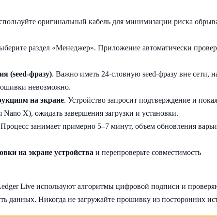
Используйте оригинальный кабель для минимизации риска обрыв
Выберите раздел «Менеджер». Приложение автоматически прове
я (seed-фразу)
. Важно иметь 24-словную seed-фразу вне сети, 
прошивки невозможно.
рукциям на экране
. Устройство запросит подтверждение и пока
я Nano X), ожидать завершения загрузки и установки.
. Процесс занимает примерно 5–7 минут, объем обновления варьи
овки на экране устройства
и перепроверьте совместимость
Ledger Live используют алгоритмы цифровой подписи и проверя
ть данных. Никогда не загружайте прошивку из посторонних ис