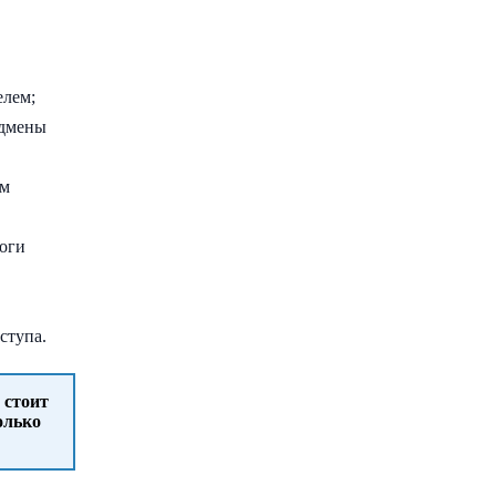
елем;
одмены
ом
оги
ступа.
 стоит
олько