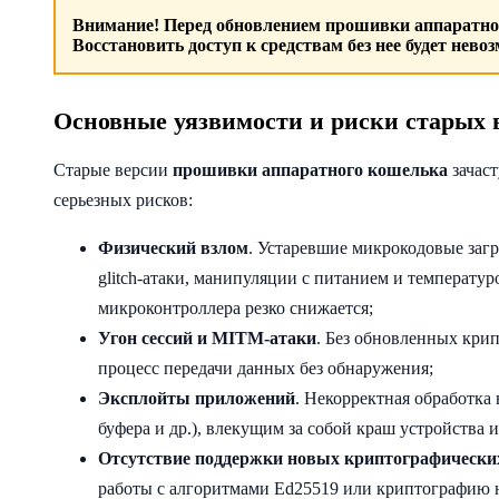
Внимание! Перед
обновлением прошивки аппаратно
Восстановить доступ к средствам без нее будет нево
Основные уязвимости и риски старых
Старые версии
прошивки аппаратного кошелька
зачаст
серьезных рисков:
Физический взлом
. Устаревшие микрокодовые загр
glitch-атаки, манипуляции с питанием и температу
микроконтроллера резко снижается;
Угон сессий и MITM-атаки
. Без обновленных кри
процесс передачи данных без обнаружения;
Эксплойты приложений
. Некорректная обработк
буфера и др.), влекущим за собой краш устройства 
Отсутствие поддержки новых криптографически
работы с алгоритмами Ed25519 или криптографию н