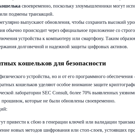
 кошелька
своевременно, поскольку злоумышленники могут испо
 или подмены транзакций.
, регулярно выпускают обновления, чтобы сохранить высокий уро
ния обычно происходит через официальное приложение со строг
лючения устройства к компьютеру или смартфону. Таким образо
ержания долговечной и надежной защиты цифровых активов.
тных кошельков для безопасности
 физического устройства, но и от его программного обеспечения 
аратных кошельков уделяют особое внимание защите криптограф
ческой лаборатории SEC Consult, более 70% выявленных уязвим
 прошивок, которые не были обновлены своевременно.
ций:
ут привести к сбою в генерации ключей или валидации транзак
рение новых методов шифрования или стоп-слоев, устоявших про