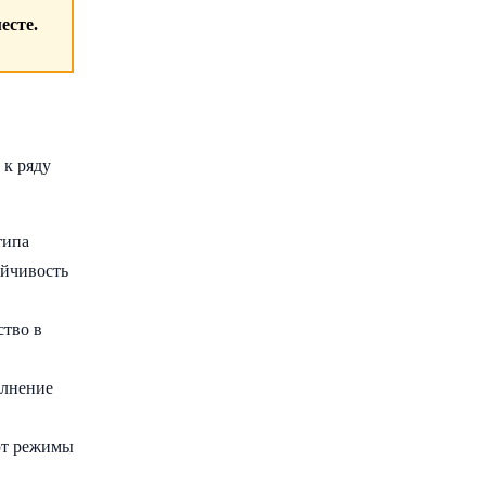
есте.
 к ряду
типа
ойчивость
ство в
олнение
ют режимы