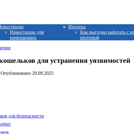
Инвестиции
Ипотека
Инвестиции для
Как выгодно работать с к
начинающих
ипотекой
нение
ошельков для устранения уязвимостей
Опубликовано
29.09.2025
ков для безопасности
edger
ивок