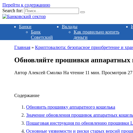
Перейти к содержанию
Search for:
Банки
Вклады
Банк
Как правильно копить
Советский
деньги
Главная
»
Криптовалюта: безопасное приобретение и хра
Обновляйте прошивки аппаратных к
Автор
Алексей Смолко
На чтение
11 мин.
Просмотров
27
Содержание
Обновить прошивку аппаратного кошелька
Значение обновления прошивок аппаратных кошель
Пошаговая инструкция по обновлению прошивки L
Основные уязвимости и риски старых версий прош