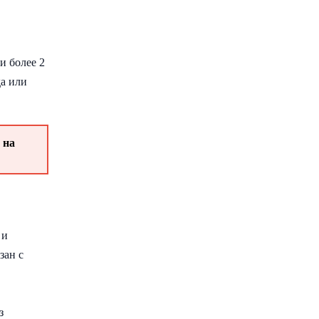
и более 2
да или
 на
 и
зан с
з