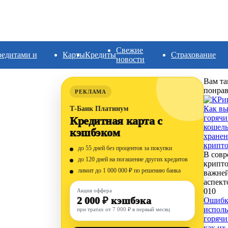
Свежие
редитами и
Карты
Кредиты
Страхование
новости
Вам та
понрав
РЕКЛАМА
Как вы
Т-Банк Платинум
горячи
Кредитная карта с
кошель
кэшбэком
хранен
крипт
до 55 дней без процентов за покупки
В совр
до 120 дней на погашение других кредитов
крипт
лимит до 1 000 000 ₽ по решению банка
важне
аспект
0
10
Акция оффера
2 000 ₽ кэшбэка
Ошибк
исполь
при тратах от 7 000 ₽ в первый месяц
горячи
как их