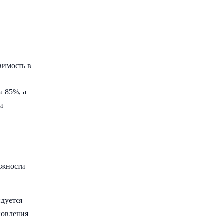
вимость в
а 85%, а
и
ажности
ндуется
новления