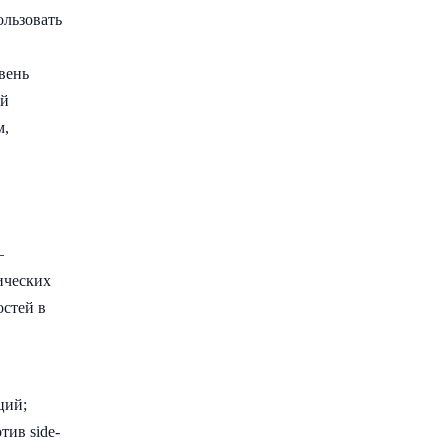
льзовать
вень
ой
м,
–
ических
остей в
ций;
тив side-