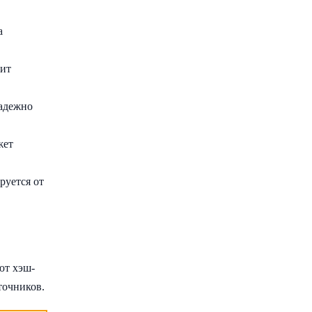
а
рит
надежно
жет
руется от
ют хэш-
точников.