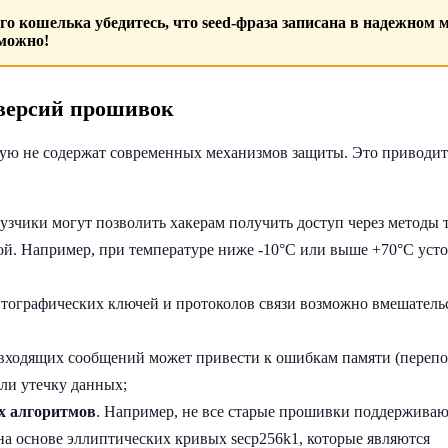
го кошелька
убедитесь, что seed-фраза записана в надежном м
зможно!
 версий прошивок
ую не содержат современных механизмов защиты. Это приводит
узчики могут позволить хакерам получить доступ через методы 
рой. Например, при температуре ниже -10°С или выше +70°С уст
птографических ключей и протоколов связи возможно вмешатель
а входящих сообщений может привести к ошибкам памяти (переп
или утечку данных;
х алгоритмов
. Например, не все старые прошивки поддержива
а основе эллиптических кривых secp256k1, которые являются