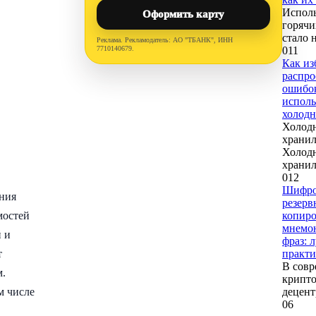
Испол
Оформить карту
горячи
стало 
Реклама. Рекламодатель: АО "ТБАНК", ИНН
7710140679.
0
11
Как из
распр
ошибо
исполь
холод
Холод
хранил
Холод
храни
0
12
Шифро
ения
резерв
мостей
копир
мнемо
 и
фраз: 
т
практ
В совр
м.
крипто
м числе
децен
0
6