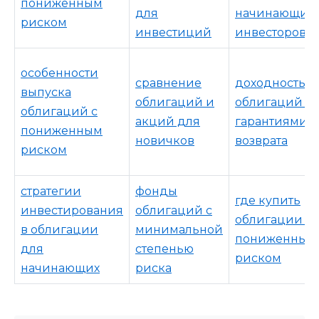
пониженным
для
начинающих
риском
инвестиций
инвесторов
особенности
сравнение
доходность
выпуска
облигаций и
облигаций с
облигаций с
акций для
гарантиями
пониженным
новичков
возврата
риском
стратегии
фонды
где купить
инвестирования
облигаций с
облигации с
в облигации
минимальной
пониженным
для
степенью
риском
начинающих
риска