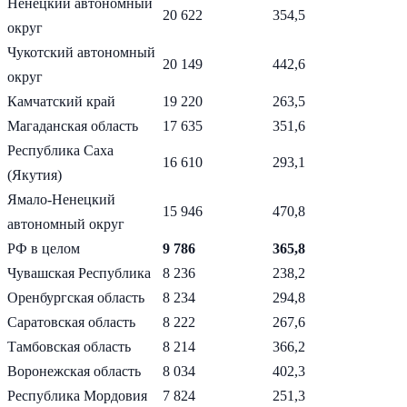
Ненецкий автономный
20 622
354,5
округ
Чукотский автономный
20 149
442,6
округ
Камчатский край
19 220
263,5
Магаданская область
17 635
351,6
Республика Саха
16 610
293,1
(Якутия)
Ямало-Ненецкий
15 946
470,8
автономный округ
РФ в целом
9 786
365,8
Чувашская Республика
8 236
238,2
Оренбургская область
8 234
294,8
Саратовская область
8 222
267,6
Тамбовская область
8 214
366,2
Воронежская область
8 034
402,3
Республика Мордовия
7 824
251,3