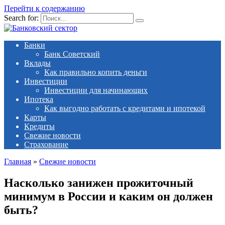
Перейти к содержанию
Search for:
Банки
Банк Советский
Вклады
Как правильно копить деньги
Инвестиции
Инвестиции для начинающих
Ипотека
Как выгодно работать с кредитами и ипотекой
Карты
Кредиты
Свежие новости
Страхование
Главная
»
Свежие новости
Насколько занижен прожиточный
минимум в России и каким он должен
быть?