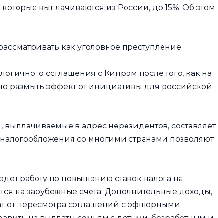
 которые выплачиваются из России, до 15%. Об этом
ассматривать как уголовное преступление
огичного соглашения с Кипром после того, как на
но размыть эффект от инициативы для российской
, выплачиваемые в адрес нерезидентов, составляет
 налогообложения со многими странами позволяют
дет работу по повышению ставок налога на
ся на зарубежные счета. Дополнительные доходы,
ат от пересмотра соглашений с офшорными
вить на выплаты семьям с детьми, безработным и