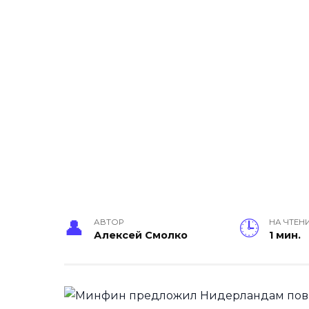
АВТОР
НА ЧТЕН
Алексей Смолко
1 мин.