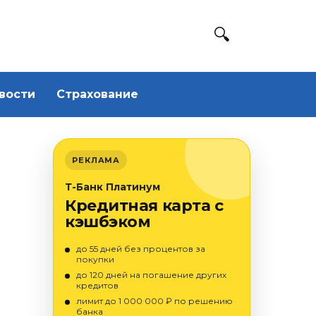
вости
Страхование
РЕКЛАМА
Т-Банк Платинум
Кредитная карта с
кэшбэком
до 55 дней без процентов за
покупки
до 120 дней на погашение других
кредитов
лимит до 1 000 000 ₽ по решению
банка