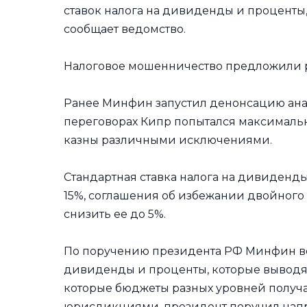
ставок налога на дивиденды и проценты,
сообщает ведомство.
Налоговое мошенничество предложили р
Ранее Минфин запустил денонсацию анал
переговорах Кипр попытался максималь
казны различными исключениями.
Стандартная ставка налога на дивиденды
15%, соглашения об избежании двойного
снизить ее до 5%.
По поручению президента РФ Минфин ве
дивиденды и проценты, которые выводят
которые бюджеты разных уровней получ
юрисдикциями, президент поручил напра