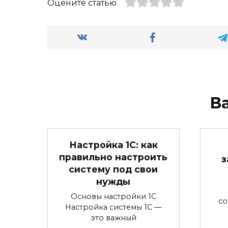
Оцените статью
В
Настройка 1С: как
правильно настроить
з
систему под свои
нужды
Основы настройки 1С
со
Настройка системы 1С —
это важный