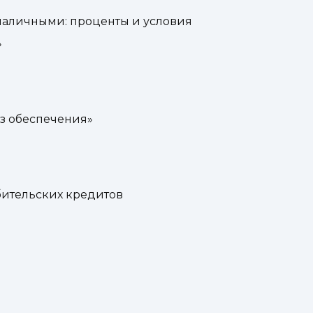
наличными: проценты и условия
»
ез обеспечения»
бительских кредитов