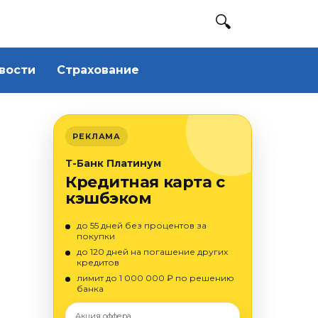
вости
Страхование
РЕКЛАМА
Т-Банк Платинум
Кредитная карта с
кэшбэком
до 55 дней без процентов за
покупки
до 120 дней на погашение других
кредитов
лимит до 1 000 000 ₽ по решению
банка
Акция оффера