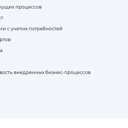
екущих процессов
ст
ии с учетом потребностей
артов
а
ивость внедренных бизнес-процессов