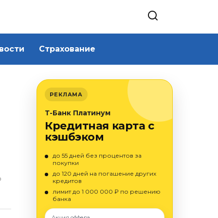
вости
Страхование
РЕКЛАМА
Т-Банк Платинум
Кредитная карта с
кэшбэком
до 55 дней без процентов за
покупки
до 120 дней на погашение других
О
кредитов
лимит до 1 000 000 ₽ по решению
банка
Акция оффера