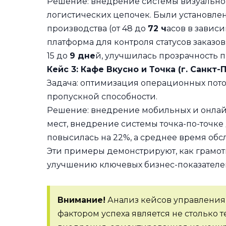
Решение: внедрение системы визуально
логистических цепочек. Были установл
производства (от 48 до
72 ч
асов в зависи
платформа для контроля статусов заказов
15 до
9 дне
й, улучшилась прозрачность п
Кейс 3: Кафе Вкусно и Точка (г. Санкт-
Задача: оптимизация операционных пот
пропускной способности.
Решение: внедрение мобильных и онлайн
мест, внедрение системы точка-по-точке
повысилась на 22%, а среднее время обс
Эти примеры демонстрируют, как грамот
улучшению ключевых бизнес-показателе
Внимание!
Анализ кейсов управления
фактором успеха является не столько 