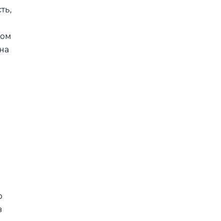
ть,
вом
на
о
в