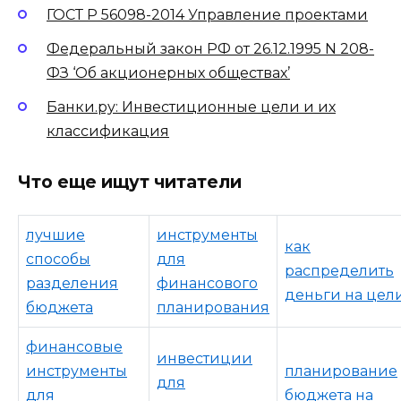
ГОСТ Р 56098-2014 Управление проектами
Федеральный закон РФ от 26.12.1995 N 208-
ФЗ ‘Об акционерных обществах’
Банки.ру: Инвестиционные цели и их
классификация
Что еще ищут читатели
лучшие
инструменты
как
способы
для
распределить
разделения
финансового
деньги на цел
бюджета
планирования
финансовые
инвестиции
инструменты
планирование
для
для
бюджета на