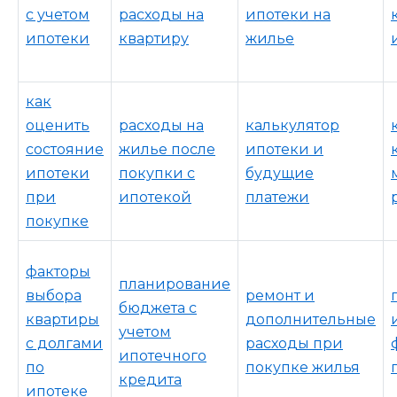
с учетом
расходы на
ипотеки на
ипотеки
квартиру
жилье
как
оценить
расходы на
калькулятор
состояние
жилье после
ипотеки и
ипотеки
покупки с
будущие
при
ипотекой
платежи
покупке
факторы
планирование
выбора
ремонт и
бюджета с
квартиры
дополнительные
учетом
с долгами
расходы при
ипотечного
по
покупке жилья
кредита
ипотеке