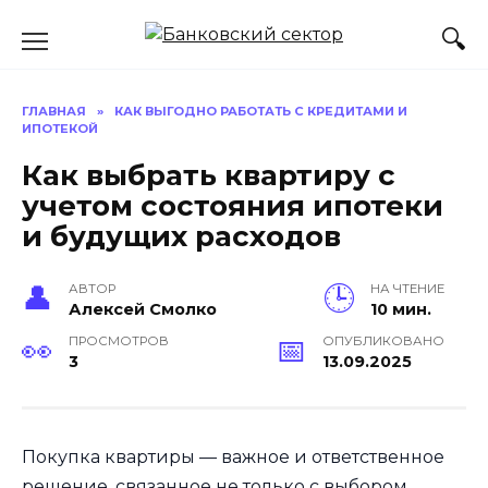
Перейти
к
содержанию
ГЛАВНАЯ
»
КАК ВЫГОДНО РАБОТАТЬ С КРЕДИТАМИ И
ИПОТЕКОЙ
Как выбрать квартиру с
учетом состояния ипотеки
и будущих расходов
АВТОР
НА ЧТЕНИЕ
Алексей Смолко
10 мин.
ПРОСМОТРОВ
ОПУБЛИКОВАНО
3
13.09.2025
Покупка квартиры — важное и ответственное
решение, связанное не только с выбором