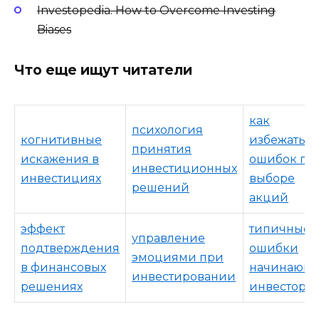
Investopedia. How to Overcome Investing
Biases
Что еще ищут читатели
как
психология
когнитивные
избежать
принятия
искажения в
ошибок пр
инвестиционных
инвестициях
выборе
решений
акций
эффект
типичные
управление
подтверждения
ошибки
эмоциями при
в финансовых
начинающ
инвестировании
решениях
инвесторо