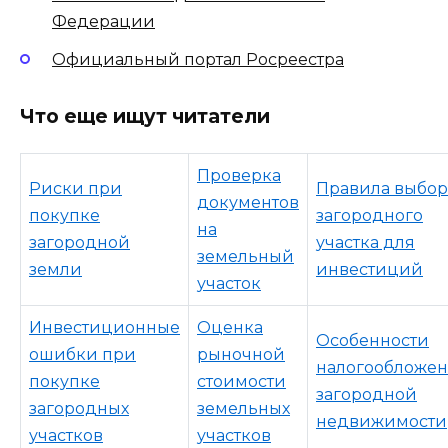
Федерации
Официальный портал Росреестра
Что еще ищут читатели
Проверка
Риски при
Правила выбор
документов
покупке
загородного
на
загородной
участка для
земельный
земли
инвестиций
участок
Инвестиционные
Оценка
Особенности
ошибки при
рыночной
налогообложе
покупке
стоимости
загородной
загородных
земельных
недвижимости
участков
участков