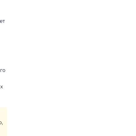
ет
го
х
,