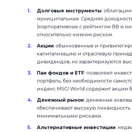
Долговые инструменты
: облигации
муниципальные. Средняя доходность 
(корпоративные с рейтингом ВВ и ни
относительно низким риском.
Акции
: обыкновенные и привилеги
капитализацию и отраслевую принадл
дивидендов, но характеризуются высо
Паи фондов и ETF
: позволяют инве
портфель, без необходимости самост
индекс MSCI World содержит акции б
Денежный рынок
: денежные эквива
обеспечивают высокую ликвидность и
минимальными рисками.
Альтернативные инвестиции
: нед