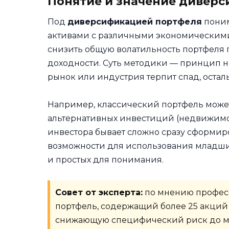
Понятие и значение дивер
Под
диверсификацией портфеля
поним
активами с различными экономическими 
снизить общую волатильность портфеля
доходности. Суть методики — принцип не
рынок или индустрия терпит спад, остал
Например, классический портфель может
альтернативных инвестиций (недвижимос
инвестора бывает сложно сразу сформиро
возможности для использования младши
и простых для понимания.
Совет от эксперта:
по мнению професс
портфель, содержащий более 25 акций
снижающую специфический риск до 