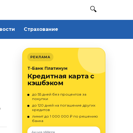
вости
Страхование
РЕКЛАМА
Т-Банк Платинум
Кредитная карта с
кэшбэком
до 55 дней без процентов за
покупки
до 120 дней на погашение других
О
кредитов
лимит до 1 000 000 ₽ по решению
банка
Акция оффера