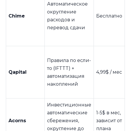
в
Автоматическое
с
округление
Chime
Бесплатно
п
расходов и
и
перевод сдачи
б
с
Р
Правила по если-
н
то (IFTTT) +
п
Qapital
4,99$ / мес
автоматизация
а
накоплений
б
а
Инвестиционные
И
автоматические
1-5$ в мес,
E
Acorns
сбережения,
зависит от
о
округление до
плана