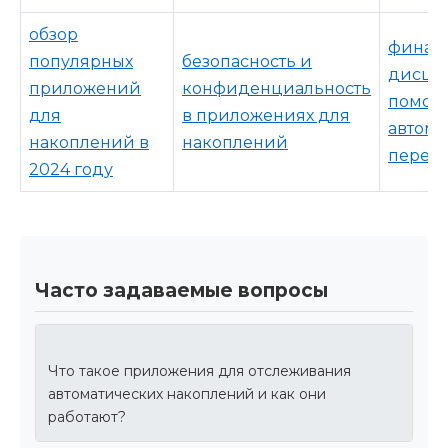
обзор
финан
популярных
безопасность и
дисци
приложений
конфиденциальность
помощ
для
в приложениях для
автома
накоплений в
накоплений
перев
2024 году
Часто задаваемые вопросы
Что такое приложения для отслеживания
автоматических накоплений и как они
работают?