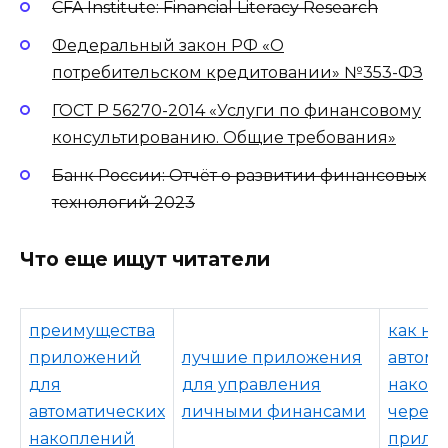
CFA Institute: Financial Literacy Research
Федеральный закон РФ «О
потребительском кредитовании» №353-ФЗ
ГОСТ Р 56270-2014 «Услуги по финансовому
консультированию. Общие требования»
Банк России: Отчёт о развитии финансовых
технологий 2023
Что еще ищут читатели
преимущества
как на
приложений
лучшие приложения
автома
для
для управления
накоп
автоматических
личными финансами
через
накоплений
прило