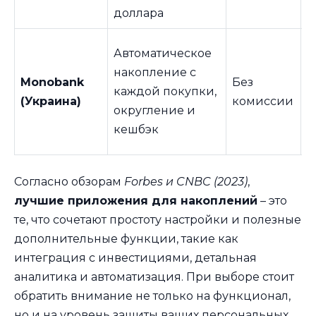
м
доллара
Л
Автоматическое
п
накопление с
Monobank
Без
у
каждой покупки,
(Украина)
комиссии
и
округление и
н
кешбэк
б
Согласно обзорам
Forbes и CNBC (2023)
,
лучшие приложения для накоплений
– это
те, что сочетают простоту настройки и полезные
дополнительные функции, такие как
интеграция с инвестициями, детальная
аналитика и автоматизация. При выборе стоит
обратить внимание не только на функционал,
но и на уровень защиты ваших персональных