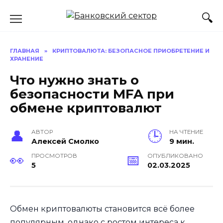
Перейти
к
содержанию
ГЛАВНАЯ
»
КРИПТОВАЛЮТА: БЕЗОПАСНОЕ ПРИОБРЕТЕНИЕ И
ХРАНЕНИЕ
Что нужно знать о
безопасности MFA при
обмене криптовалют
АВТОР
НА ЧТЕНИЕ
Алексей Смолко
9 мин.
ПРОСМОТРОВ
ОПУБЛИКОВАНО
5
02.03.2025
Обмен криптовалюты становится всё более
популярным, однако с ростом интереса к