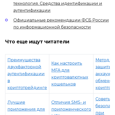
технология. Средства идентификации и
аутентификации
Официальные рекомендации ФСБ России
по информационной безопасности
Что еще ищут читатели
Преимущества
Методы
Как настроить
двухфакторной
защиты
MFA для
аутентификации
аккаунта
криптовалютных
в
обмене
кошельков
криптотрейдинге
криптов
Советы 
Лучшие
Отличия SMS- и
безопас
приложения для
приложенческого
при